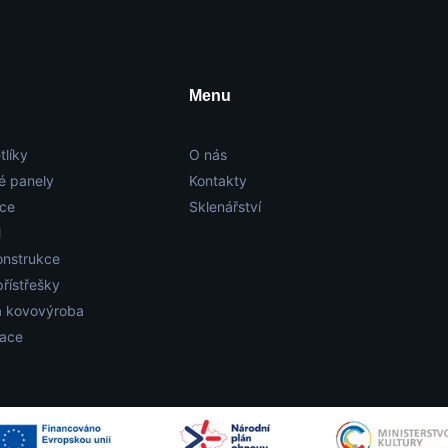
Menu
tlíky
O nás
é panely
Kontakty
ace
Sklenářství
l
onstrukce
přístřešky
 kovovýroba
zace