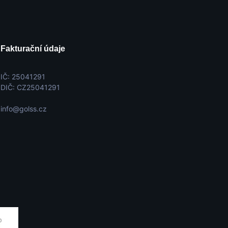
Fakturační údaje
IČ: 25041291
DIČ: CZ25041291
info@golss.cz