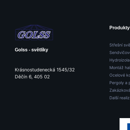
Produkty
Střešní svě
Golss - světlíky
Sendvičov
Hydroizol
Montáž ha
Krásnostudenecká 1545/32
Ocelové k
Děčín 6, 405 02
Pergoly a 
Zakázková
Další reali